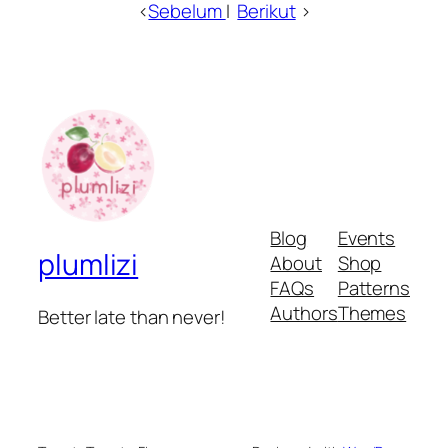
<
Sebelum
I
Berikut
>
Blog
Events
plumlizi
About
Shop
FAQs
Patterns
Authors
Themes
Better late than never!